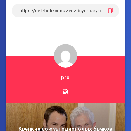
pro
Крепкие союзы однополых браков