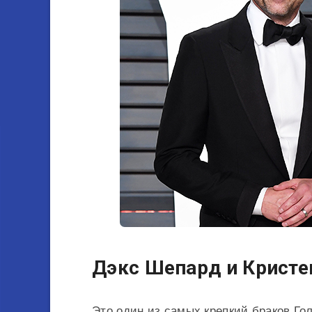
Дэкс Шепард и Кристе
Это один из самых крепкий браков Гол