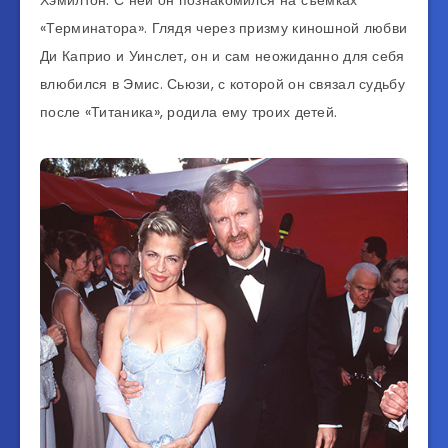
Хэмилтон. С ней он познакомился на съемках
«Терминатора». Глядя через призму киношной любви
Ди Каприо и Уинслет, он и сам неожиданно для себя
влюбился в Эмис. Сьюзи, с которой он связал судьбу
после «Титаника», родила ему троих детей.